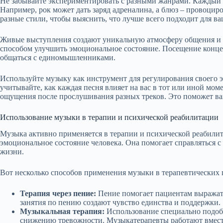
Не забывайте экспериментировать с разными жанрами. Каждый 
Например, рок может дать заряд адреналина, а блюз – провоци
разные стили, чтобы выяснить, что лучше всего подходит для ва
Живые выступления создают уникальную атмосферу общения и 
способом улучшить эмоциональное состояние. Посещение концер
общаться с единомышленниками.
Используйте музыку как инструмент для регулирования своего 
учитывайте, как каждая песня влияет на вас в тот или иной мом
ощущения после прослушивания разных треков. Это поможет вам
Использование музыки в терапии и психической реабилитации
Музыка активно применяется в терапии и психической реабилит
эмоциональное состояние человека. Она помогает справляться с
жизни.
Вот несколько способов применения музыки в терапевтических 
Терапия через пение:
Пение помогает пациентам выражать
занятия по пению создают чувство единства и поддержки.
Музыкальная терапия:
Использование специально подоб
снижению тревожности. Музыкатерапевты работают вместе