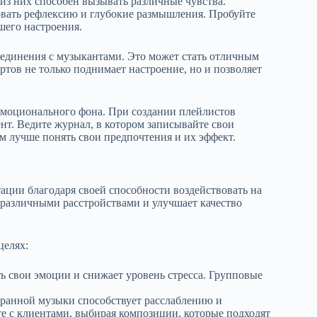
из них способен вызывать различные чувства.
ровать рефлексию и глубокие размышления. Пробуйте
шего настроения.
единения с музыкантами. Это может стать отличным
тов не только поднимает настроение, но и позволяет
эмоционального фона. При создании плейлистов
ент. Ведите журнал, в котором записывайте свои
 лучше понять свои предпочтения и их эффект.
ации благодаря своей способности воздействовать на
 различными расстройствами и улучшает качество
целях:
 свои эмоции и снижает уровень стресса. Групповые
ранной музыки способствует расслаблению и
 с клиентами, выбирая композиции, которые подходят