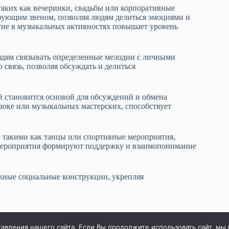
аких как вечеринки, свадьбы или корпоративные
зующим звеном, позволяя людям делиться эмоциями и
тие в музыкальных активностях повышает уровень
людям связывать определенные мелодии с личными
вязь, позволяя обсуждать и делиться
й становится основой для обсуждений и обмена
аоке или музыкальных мастерских, способствует
 такими как танцы или спортивные мероприятия,
 мероприятия формируют поддержку и взаимопонимание
ажные социальные конструкции, укрепляя
вления нашего сайта. Если Вы продолжите использовать сайт, мы бу