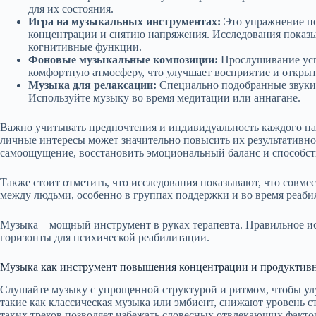
для их состояния.
Игра на музыкальных инструментах:
Это упражнение пом
концентрации и снятию напряжения. Исследования показы
когнитивные функции.
Фоновые музыкальные композиции:
Прослушивание усп
комфортную атмосферу, что улучшает восприятие и открыт
Музыка для релаксации:
Специально подобранные звуки 
Используйте музыку во время медитации или аннагане.
Важно учитывать предпочтения и индивидуальность каждого п
личные интересы может значительно повысить их результативно
самоощущение, восстановить эмоциональный баланс и способст
Также стоит отметить, что исследования показывают, что совм
между людьми, особенно в группах поддержки и во время реаб
Музыка – мощный инструмент в руках терапевта. Правильное и
горизонты для психической реабилитации.
Музыка как инструмент повышения концентрации и продуктив
Слушайте музыку с упрощенной структурой и ритмом, чтобы у
такие как классическая музыка или эмбиент, снижают уровень с
таких треков позволяет избежать словесных отвлекающих факто