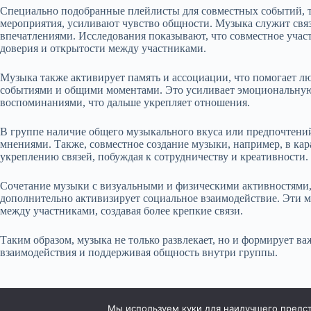
Специально подобранные плейлисты для совместных событий, т
мероприятия, усиливают чувство общности. Музыка служит свя
впечатлениями. Исследования показывают, что совместное учас
доверия и открытости между участниками.
Музыка также активирует память и ассоциации, что помогает 
событиями и общими моментами. Это усиливает эмоциональную с
воспоминаниями, что дальше укрепляет отношения.
В группе наличие общего музыкального вкуса или предпочтени
мнениями. Также, совместное создание музыки, например, в кар
укреплению связей, побуждая к сотрудничеству и креативности.
Сочетание музыки с визуальными и физическими активностями,
дополнительно активизирует социальное взаимодействие. Эти
между участниками, создавая более крепкие связи.
Таким образом, музыка не только развлекает, но и формирует в
взаимодействия и поддерживая общность внутри группы.
Мы используем куки для наилучшего предста