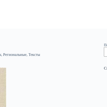
П
ы
,
Региональные
,
Тексты
С