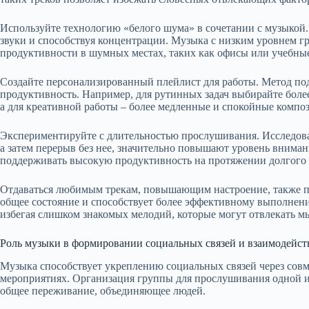
Используйте технологию «белого шума» в сочетании с музыкой.
звуки и способствуя концентрации. Музыка с низким уровнем 
продуктивности в шумных местах, таких как офисы или учебные
Создайте персонализированный плейлист для работы. Метод под
продуктивность. Например, для рутинных задач выбирайте бол
а для креативной работы – более медленные и спокойные композ
Экспериментируйте с длительностью прослушивания. Исследова
а затем перерыв без нее, значительно повышают уровень вниман
поддерживать высокую продуктивность на протяжении долгого
Отдаваться любимым трекам, повышающим настроение, также по
общее состояние и способствует более эффективному выполнению
избегая слишком знакомых мелодий, которые могут отвлекать м
Роль музыки в формировании социальных связей и взаимодейст
Музыка способствует укреплению социальных связей через сов
мероприятиях. Организация группы для прослушивания одной и 
общее переживание, объединяющее людей.