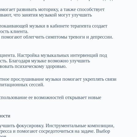
огает развивать моторику, а также способствует
вают, что занятия музыкой могут улучшить
окаивающей музыки в кабинете терапевта создает
ость клиента.
помогают облегчить симптомы тревоги и депрессии.
ациента. Настройка музыкальных интервенций под
сть. Благодаря музыке возможно улучшить
вовать психическому здоровью.
естное прослушивание музыки помогает укреплять связи
илитационных сессий.
спользование ее возможностей открывает новые
ности
лучшить фокусировку. Инструментальные композиции,
тресса и помогают сосредоточиться на задаче. Выбор
ров.